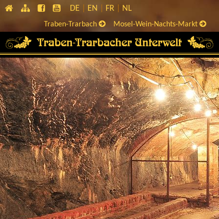
DE
EN
FR
NL
Traben-Trarbach
Mosel-Wein-Nachts-Markt