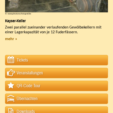
© www.photone.fotograf.de
Kayser-Keller
Zwei parallel zueinander verlaufenden Gewölbekellern mit
einer Lagerkapazität von je 12 Fuderfässern.
mehr »
Tickets
Veranstaltungen
QR-Code Tour
Übernachten
Downloads