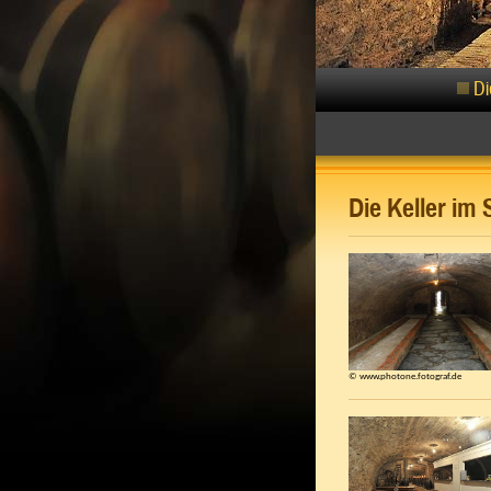
Di
Die Keller im
© www.photone.fotograf.de